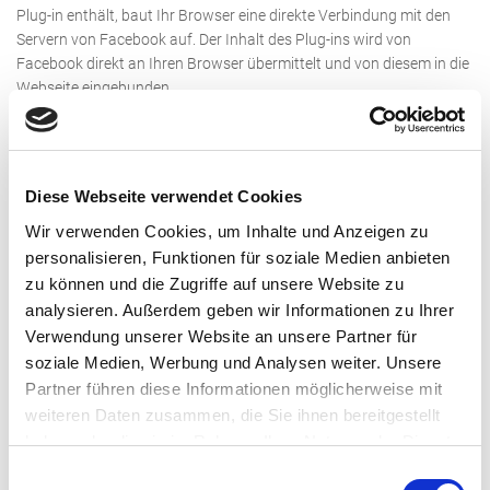
Plug-in enthält, baut Ihr Browser eine direkte Verbindung mit den
Servern von Facebook auf. Der Inhalt des Plug-ins wird von
Facebook direkt an Ihren Browser übermittelt und von diesem in die
Webseite eingebunden.
Durch die Einbindung der Plug-ins erhält Facebook die Information,
dass Ihr Browser die entsprechende Seite unseres Webauftritts
aufgerufen hat, auch wenn Sie kein Facebook-Konto besitzen oder
Diese Webseite verwendet Cookies
gerade nicht bei Facebook eingeloggt sind. Diese Information
(einschließlich Ihrer IP-Adresse) wird von Ihrem Browser direkt an
Wir verwenden Cookies, um Inhalte und Anzeigen zu
einen Server von Facebook in den USA übermittelt und dort
personalisieren, Funktionen für soziale Medien anbieten
gespeichert.
zu können und die Zugriffe auf unsere Website zu
analysieren. Außerdem geben wir Informationen zu Ihrer
Sind Sie bei Facebook eingeloggt, kann Facebook den Besuch
Verwendung unserer Website an unsere Partner für
unserer Website Ihrem Facebook-Konto direkt zuordnen. Wenn Sie
soziale Medien, Werbung und Analysen weiter. Unsere
mit den Plug-ins interagieren, zum Beispiel den „TEILEN“-Button
Partner führen diese Informationen möglicherweise mit
betätigen, wird die entsprechende Information ebenfalls direkt an
weiteren Daten zusammen, die Sie ihnen bereitgestellt
einen Server von Facebook übermittelt und dort gespeichert. Die
haben oder die sie im Rahmen Ihrer Nutzung der Dienste
Informationen werden zudem auf Facebook veröffentlicht und
gesammelt haben.
Ihren Facebook-Freunden angezeigt.
Einwilligungsauswahl